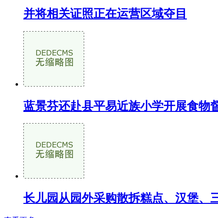
并将相关证照正在运营区域夺目
蓝景芬还赴县平易近族小学开展食物
长儿园从园外采购散拆糕点、汉堡、