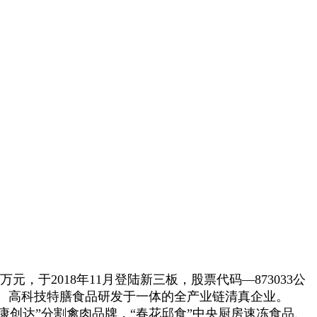
元，于2018年11月登陆新三板，股票代码—873033公
、高科技特膳食品研发于一体的全产业链清真企业。
“康创达”分割禽肉品牌，“春花邱食”中央厨房速冻食品、