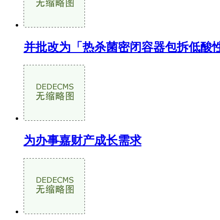
并批改为「热杀菌密闭容器包拆低酸
为办事嘉财产成长需求