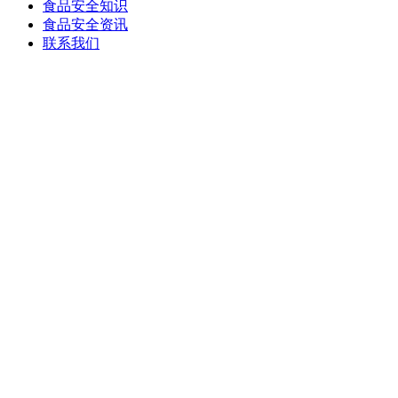
食品安全知识
食品安全资讯
联系我们